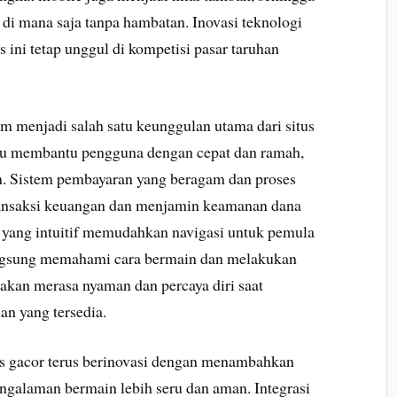
di mana saja tanpa hambatan. Inovasi teknologi
s ini tetap unggul di kompetisi pasar taruhan
m menjadi salah satu keunggulan utama dari situs
pu membantu pengguna dengan cepat dan ramah,
on. Sistem pembayaran yang beragam dan proses
ransaksi keuangan dan menjamin keamanan dana
s yang intuitif memudahkan navigasi untuk pemula
angsung memahami cara bermain dan melakukan
akan merasa nyaman dan percaya diri saat
an yang tersedia.
us gacor terus berinovasi dengan menambahkan
engalaman bermain lebih seru dan aman. Integrasi