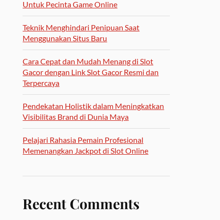
Untuk Pecinta Game Online
Teknik Menghindari Penipuan Saat
Menggunakan Situs Baru
Cara Cepat dan Mudah Menang di Slot
Gacor dengan Link Slot Gacor Resmi dan
Terpercaya
Pendekatan Holistik dalam Meningkatkan
Visibilitas Brand di Dunia Maya
Pelajari Rahasia Pemain Profesional
Memenangkan Jackpot di Slot Online
Recent Comments