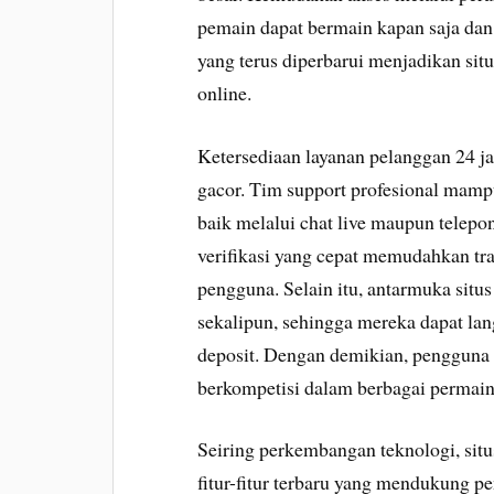
pemain dapat bermain kapan saja dan 
yang terus diperbarui menjadikan situ
online.
Ketersediaan layanan pelanggan 24 ja
gacor. Tim support profesional mam
baik melalui chat live maupun telep
verifikasi yang cepat memudahkan t
pengguna. Selain itu, antarmuka situ
sekalipun, sehingga mereka dapat l
deposit. Dengan demikian, pengguna 
berkompetisi dalam berbagai permain
Seiring perkembangan teknologi, sit
fitur-fitur terbaru yang mendukung p