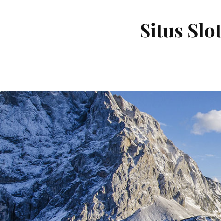
Situs Slo