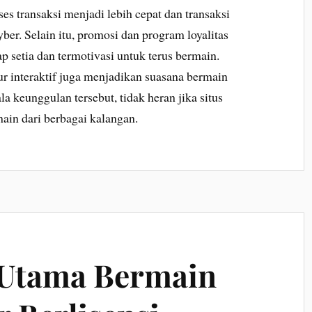
s transaksi menjadi lebih cepat dan transaksi
ber. Selain itu, promosi dan program loyalitas
 setia dan termotivasi untuk terus bermain.
ur interaktif juga menjadikan suasana bermain
keunggulan tersebut, tidak heran jika situs
ain dari berbagai kalangan.
Utama Bermain