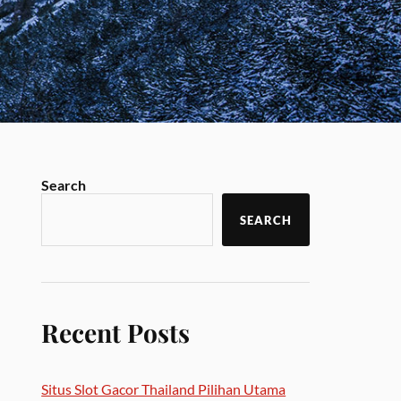
Search
SEARCH
Recent Posts
Situs Slot Gacor Thailand Pilihan Utama