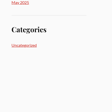
May 2025
Categories
Uncategorized