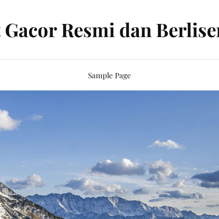
t Gacor Resmi dan Berlis
Sample Page