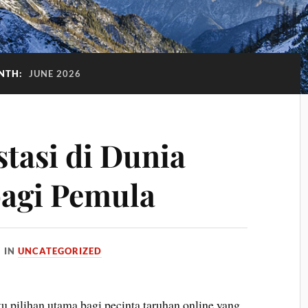
NTH:
JUNE 2026
stasi di Dunia
bagi Pemula
IN
UNCATEGORIZED
tu pilihan utama bagi pecinta taruhan online yang