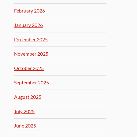
February 2026
January 2026
December 2025
November 2025
October 2025
September 2025
August 2025
July 2025
June 2025