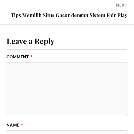
NEXT
Tips Memilih Situs Gacor dengan Sistem Fair Play
Leave a Reply
COMMENT
*
NAME
*