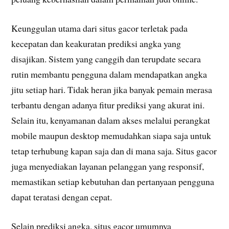
Keunggulan utama dari situs gacor terletak pada
kecepatan dan keakuratan prediksi angka yang
disajikan. Sistem yang canggih dan terupdate secara
rutin membantu pengguna dalam mendapatkan angka
jitu setiap hari. Tidak heran jika banyak pemain merasa
terbantu dengan adanya fitur prediksi yang akurat ini.
Selain itu, kenyamanan dalam akses melalui perangkat
mobile maupun desktop memudahkan siapa saja untuk
tetap terhubung kapan saja dan di mana saja. Situs gacor
juga menyediakan layanan pelanggan yang responsif,
memastikan setiap kebutuhan dan pertanyaan pengguna
dapat teratasi dengan cepat.
Selain prediksi angka, situs gacor umumnya