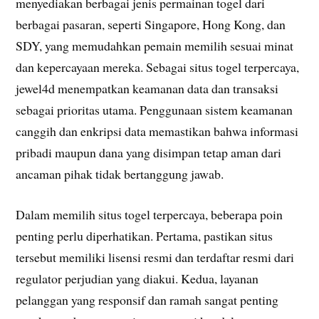
menyediakan berbagai jenis permainan togel dari
berbagai pasaran, seperti Singapore, Hong Kong, dan
SDY, yang memudahkan pemain memilih sesuai minat
dan kepercayaan mereka. Sebagai situs togel terpercaya,
jewel4d menempatkan keamanan data dan transaksi
sebagai prioritas utama. Penggunaan sistem keamanan
canggih dan enkripsi data memastikan bahwa informasi
pribadi maupun dana yang disimpan tetap aman dari
ancaman pihak tidak bertanggung jawab.
Dalam memilih situs togel terpercaya, beberapa poin
penting perlu diperhatikan. Pertama, pastikan situs
tersebut memiliki lisensi resmi dan terdaftar resmi dari
regulator perjudian yang diakui. Kedua, layanan
pelanggan yang responsif dan ramah sangat penting