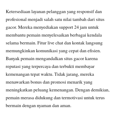
Ketersediaan layanan pelanggan yang responsif dan
profesional menjadi salah satu nilai tambah dari situs
gacor. Mereka menyediakan support 24 jam untuk
membantu pemain menyelesaikan berbagai kendala
selama bermain. Fitur live chat dan kontak langsung
memungkinkan komunikasi yang cepat dan efisien.
Banyak pemain mengandalkan situs gacor karena
reputasi yang terpercaya dan terbukti membayar
kemenangan tepat waktu. Tidak jarang, mereka
menawarkan bonus dan promosi menarik yang
meningkatkan peluang kemenangan. Dengan demikian,
pemain merasa didukung dan termotivasi untuk terus
bermain dengan nyaman dan aman.