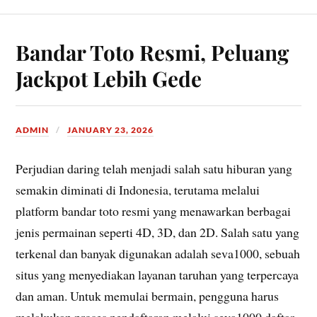
Bandar Toto Resmi, Peluang
Jackpot Lebih Gede
ADMIN
JANUARY 23, 2026
Perjudian daring telah menjadi salah satu hiburan yang
semakin diminati di Indonesia, terutama melalui
platform bandar toto resmi yang menawarkan berbagai
jenis permainan seperti 4D, 3D, dan 2D. Salah satu yang
terkenal dan banyak digunakan adalah seva1000, sebuah
situs yang menyediakan layanan taruhan yang terpercaya
dan aman. Untuk memulai bermain, pengguna harus