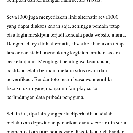
Seva1000 juga menyediakan link alternatif seva1000
yang dapat diakses kapan saja, sehingga pemain tetap
bisa login meskipun terjadi kendala pada website utama.
Dengan adanya link alternatif, akses ke akun akan tetap
lancar dan stabil, mendukung kegiatan taruhan secara
berkelanjutan. Mengingat pentingnya keamanan,
pastikan selalu bermain melalui situs resmi dan
terverifikasi. Bandar toto resmi biasanya memiliki
lisensi resmi yang menjamin fair play serta
perlindungan data pribadi pengguna.
Selain itu, tips lain yang perlu diperhatikan adalah
melakukan deposit dan penarikan dana secara rutin serta
memanfaatkan fitur bonus yang disediakan oleh bandar