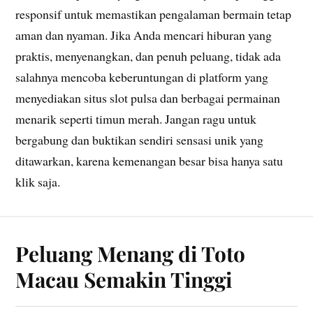
responsif untuk memastikan pengalaman bermain tetap
aman dan nyaman. Jika Anda mencari hiburan yang
praktis, menyenangkan, dan penuh peluang, tidak ada
salahnya mencoba keberuntungan di platform yang
menyediakan situs slot pulsa dan berbagai permainan
menarik seperti timun merah. Jangan ragu untuk
bergabung dan buktikan sendiri sensasi unik yang
ditawarkan, karena kemenangan besar bisa hanya satu
klik saja.
Peluang Menang di Toto
Macau Semakin Tinggi