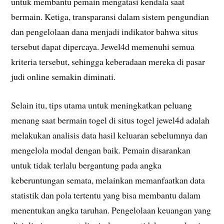
untuk membantu pemain mengatasi kendala saat
bermain. Ketiga, transparansi dalam sistem pengundian
dan pengelolaan dana menjadi indikator bahwa situs
tersebut dapat dipercaya. Jewel4d memenuhi semua
kriteria tersebut, sehingga keberadaan mereka di pasar
judi online semakin diminati.
Selain itu, tips utama untuk meningkatkan peluang
menang saat bermain togel di situs togel jewel4d adalah
melakukan analisis data hasil keluaran sebelumnya dan
mengelola modal dengan baik. Pemain disarankan
untuk tidak terlalu bergantung pada angka
keberuntungan semata, melainkan memanfaatkan data
statistik dan pola tertentu yang bisa membantu dalam
menentukan angka taruhan. Pengelolaan keuangan yang