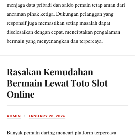
menjaga data pribadi dan saldo pemain tetap aman dari
ancaman pihak ketiga. Dukungan pelanggan yang
responsif juga memastikan setiap masalah dapat
diselesaikan dengan cepat, menciptakan pengalaman
bermain yang menyenangkan dan terpercaya.
Rasakan Kemudahan
Bermain Lewat Toto Slot
Online
ADMIN
JANUARY 28, 2026
Banyak pemain daring mencari platform terpercaya