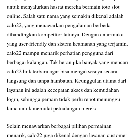
untuk menyalurkan hasrat mereka bermain toto slot
online. Salah satu nama yang semakin dikenal adalah
calo22, yang menawarkan pengalaman berbeda
dibandingkan kompetitor lainnya. Dengan antarmuka
yang user-friendly dan sistem keamanan yang terjamin,
calo22 mampu menarik perhatian pengguna dari
berbagai kalangan. Tak heran jika banyak yang mencari
calo22 link terbaru agar bisa mengaksesnya secara
langsung dan tanpa hambatan. Keunggulan utama dari
layanan ini adalah kecepatan akses dan kemudahan
login, sehingga pemain tidak perlu repot menunggu
lama untuk memulai petualangan mereka.
Selain menawarkan berbagai pilihan permainan
menarik, calo22 juga dikenal dengan layanan customer