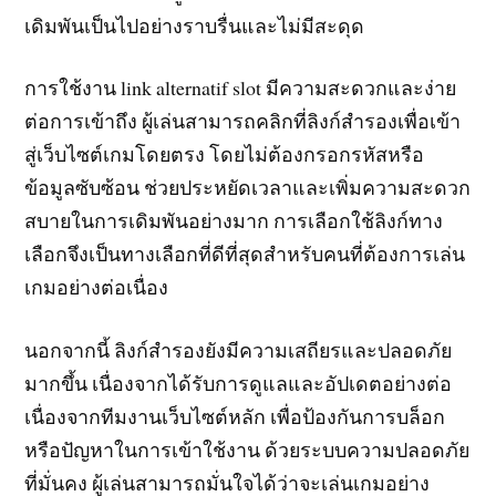
เดิมพันเป็นไปอย่างราบรื่นและไม่มีสะดุด
การใช้งาน link alternatif slot มีความสะดวกและง่าย
ต่อการเข้าถึง ผู้เล่นสามารถคลิกที่ลิงก์สำรองเพื่อเข้า
สู่เว็บไซต์เกมโดยตรง โดยไม่ต้องกรอกรหัสหรือ
ข้อมูลซับซ้อน ช่วยประหยัดเวลาและเพิ่มความสะดวก
สบายในการเดิมพันอย่างมาก การเลือกใช้ลิงก์ทาง
เลือกจึงเป็นทางเลือกที่ดีที่สุดสำหรับคนที่ต้องการเล่น
เกมอย่างต่อเนื่อง
นอกจากนี้ ลิงก์สำรองยังมีความเสถียรและปลอดภัย
มากขึ้น เนื่องจากได้รับการดูแลและอัปเดตอย่างต่อ
เนื่องจากทีมงานเว็บไซต์หลัก เพื่อป้องกันการบล็อก
หรือปัญหาในการเข้าใช้งาน ด้วยระบบความปลอดภัย
ที่มั่นคง ผู้เล่นสามารถมั่นใจได้ว่าจะเล่นเกมอย่าง