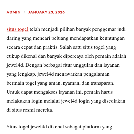
ADMIN
JANUARY 23, 2026
situs togel
telah menjadi pilihan banyak penggemar judi
daring yang mencari peluang mendapatkan keuntungan
secara cepat dan praktis. Salah satu situs togel yang
cukup dikenal dan banyak dipercaya oleh pemain adalah
jewel4d. Dengan berbagai fitur unggulan dan layanan
yang lengkap, jewel4d menawarkan pengalaman
bermain togel yang aman, nyaman, dan transparan.
Untuk dapat mengakses layanan ini, pemain harus
melakukan login melalui jewel4d login yang disediakan
di situs resmi mereka.
Situs togel jewel4d dikenal sebagai platform yang