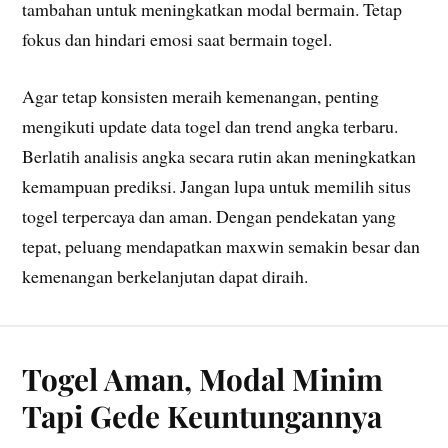
tambahan untuk meningkatkan modal bermain. Tetap
fokus dan hindari emosi saat bermain togel.
Agar tetap konsisten meraih kemenangan, penting
mengikuti update data togel dan trend angka terbaru.
Berlatih analisis angka secara rutin akan meningkatkan
kemampuan prediksi. Jangan lupa untuk memilih situs
togel terpercaya dan aman. Dengan pendekatan yang
tepat, peluang mendapatkan maxwin semakin besar dan
kemenangan berkelanjutan dapat diraih.
Togel Aman, Modal Minim
Tapi Gede Keuntungannya