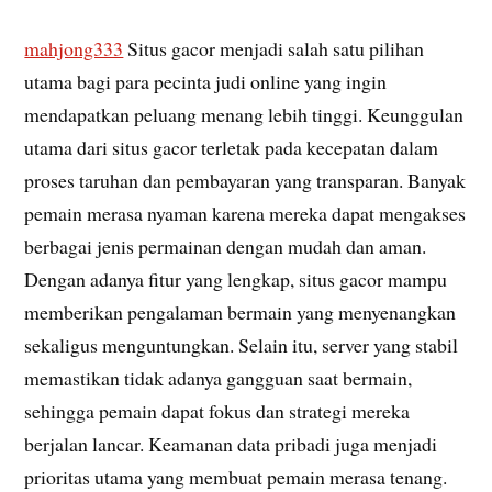
mahjong333
Situs gacor menjadi salah satu pilihan
utama bagi para pecinta judi online yang ingin
mendapatkan peluang menang lebih tinggi. Keunggulan
utama dari situs gacor terletak pada kecepatan dalam
proses taruhan dan pembayaran yang transparan. Banyak
pemain merasa nyaman karena mereka dapat mengakses
berbagai jenis permainan dengan mudah dan aman.
Dengan adanya fitur yang lengkap, situs gacor mampu
memberikan pengalaman bermain yang menyenangkan
sekaligus menguntungkan. Selain itu, server yang stabil
memastikan tidak adanya gangguan saat bermain,
sehingga pemain dapat fokus dan strategi mereka
berjalan lancar. Keamanan data pribadi juga menjadi
prioritas utama yang membuat pemain merasa tenang.