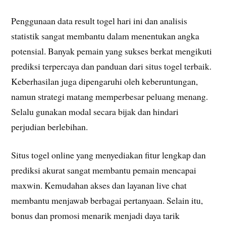
Penggunaan data result togel hari ini dan analisis
statistik sangat membantu dalam menentukan angka
potensial. Banyak pemain yang sukses berkat mengikuti
prediksi terpercaya dan panduan dari situs togel terbaik.
Keberhasilan juga dipengaruhi oleh keberuntungan,
namun strategi matang memperbesar peluang menang.
Selalu gunakan modal secara bijak dan hindari
perjudian berlebihan.
Situs togel online yang menyediakan fitur lengkap dan
prediksi akurat sangat membantu pemain mencapai
maxwin. Kemudahan akses dan layanan live chat
membantu menjawab berbagai pertanyaan. Selain itu,
bonus dan promosi menarik menjadi daya tarik