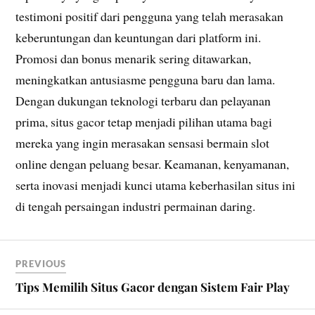
testimoni positif dari pengguna yang telah merasakan
keberuntungan dan keuntungan dari platform ini.
Promosi dan bonus menarik sering ditawarkan,
meningkatkan antusiasme pengguna baru dan lama.
Dengan dukungan teknologi terbaru dan pelayanan
prima, situs gacor tetap menjadi pilihan utama bagi
mereka yang ingin merasakan sensasi bermain slot
online dengan peluang besar. Keamanan, kenyamanan,
serta inovasi menjadi kunci utama keberhasilan situs ini
di tengah persaingan industri permainan daring.
PREVIOUS
Tips Memilih Situs Gacor dengan Sistem Fair Play