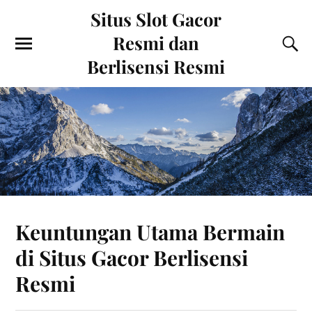
Situs Slot Gacor
Resmi dan
Berlisensi Resmi
Keuntungan Utama Bermain
di Situs Gacor Berlisensi
Resmi