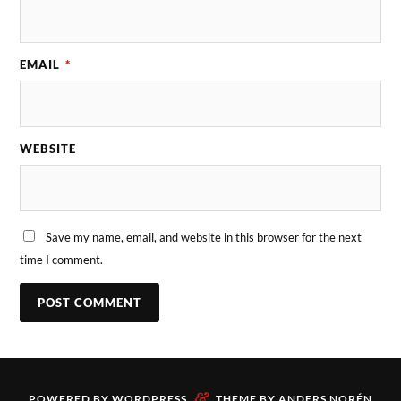
EMAIL
*
WEBSITE
Save my name, email, and website in this browser for the next
time I comment.
&
POWERED BY
WORDPRESS
THEME BY
ANDERS NORÉN