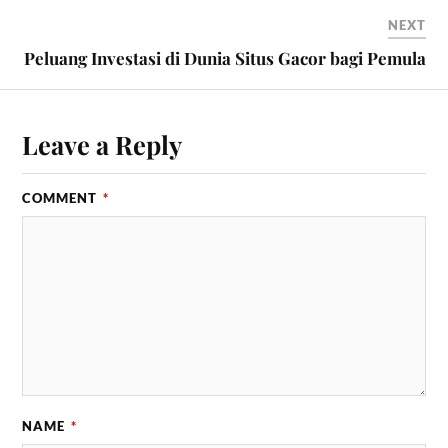
NEXT
Peluang Investasi di Dunia Situs Gacor bagi Pemula
Leave a Reply
COMMENT
*
NAME
*