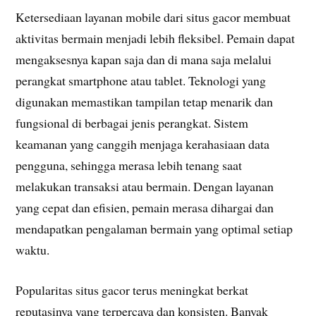
Ketersediaan layanan mobile dari situs gacor membuat
aktivitas bermain menjadi lebih fleksibel. Pemain dapat
mengaksesnya kapan saja dan di mana saja melalui
perangkat smartphone atau tablet. Teknologi yang
digunakan memastikan tampilan tetap menarik dan
fungsional di berbagai jenis perangkat. Sistem
keamanan yang canggih menjaga kerahasiaan data
pengguna, sehingga merasa lebih tenang saat
melakukan transaksi atau bermain. Dengan layanan
yang cepat dan efisien, pemain merasa dihargai dan
mendapatkan pengalaman bermain yang optimal setiap
waktu.
Popularitas situs gacor terus meningkat berkat
reputasinya yang terpercaya dan konsisten. Banyak