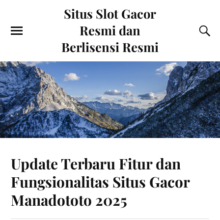
Situs Slot Gacor
Resmi dan
Berlisensi Resmi
Update Terbaru Fitur dan
Fungsionalitas Situs Gacor
Manadototo 2025