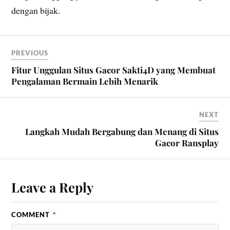
dengan bijak.
PREVIOUS
Fitur Unggulan Situs Gacor Sakti4D yang Membuat
Pengalaman Bermain Lebih Menarik
NEXT
Langkah Mudah Bergabung dan Menang di Situs
Gacor Ransplay
Leave a Reply
COMMENT
*