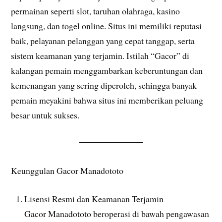
permainan seperti slot, taruhan olahraga, kasino
langsung, dan togel online. Situs ini memiliki reputasi
baik, pelayanan pelanggan yang cepat tanggap, serta
sistem keamanan yang terjamin. Istilah “Gacor” di
kalangan pemain menggambarkan keberuntungan dan
kemenangan yang sering diperoleh, sehingga banyak
pemain meyakini bahwa situs ini memberikan peluang
besar untuk sukses.
Keunggulan Gacor Manadototo
Lisensi Resmi dan Keamanan Terjamin
Gacor Manadototo beroperasi di bawah pengawasan