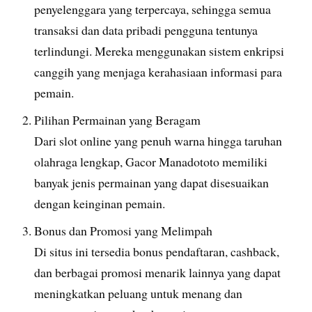
penyelenggara yang terpercaya, sehingga semua
transaksi dan data pribadi pengguna tentunya
terlindungi. Mereka menggunakan sistem enkripsi
canggih yang menjaga kerahasiaan informasi para
pemain.
Pilihan Permainan yang Beragam
Dari slot online yang penuh warna hingga taruhan
olahraga lengkap, Gacor Manadototo memiliki
banyak jenis permainan yang dapat disesuaikan
dengan keinginan pemain.
Bonus dan Promosi yang Melimpah
Di situs ini tersedia bonus pendaftaran, cashback,
dan berbagai promosi menarik lainnya yang dapat
meningkatkan peluang untuk menang dan