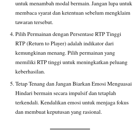
untuk menambah modal bermain. Jangan lupa untuk
membaca syarat dan ketentuan sebelum mengklaim
tawaran tersebut.
Pilih Permainan dengan Persentase RTP Tinggi
RTP (Return to Player) adalah indikator dari
kemungkinan menang. Pilih permainan yang
memiliki RTP tinggi untuk meningkatkan peluang
keberhasilan.
Tetap Tenang dan Jangan Biarkan Emosi Menguasai
Hindari bermain secara impulsif dan tetaplah
terkendali. Kendalikan emosi untuk menjaga fokus
dan membuat keputusan yang rasional.