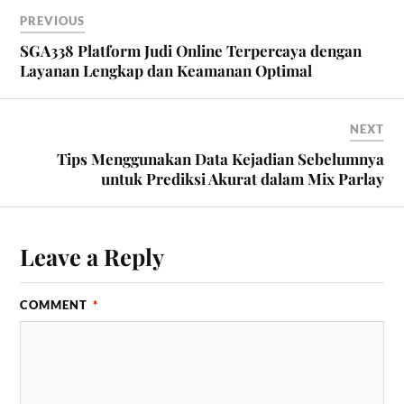
PREVIOUS
SGA338 Platform Judi Online Terpercaya dengan
Layanan Lengkap dan Keamanan Optimal
NEXT
Tips Menggunakan Data Kejadian Sebelumnya
untuk Prediksi Akurat dalam Mix Parlay
Leave a Reply
COMMENT
*