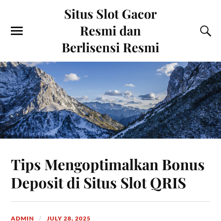
Situs Slot Gacor
Resmi dan
Berlisensi Resmi
Tips Mengoptimalkan Bonus
Deposit di Situs Slot QRIS
ADMIN
JULY 28, 2025