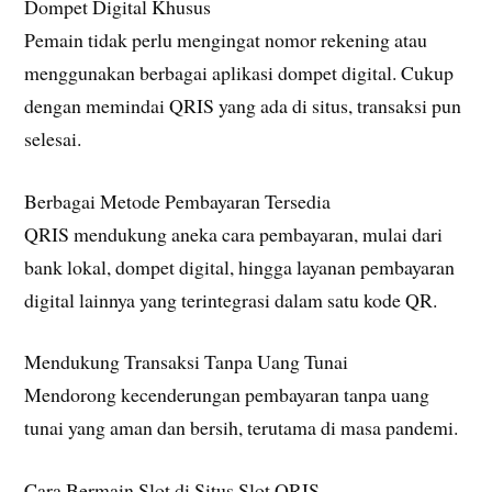
Dompet Digital Khusus
Pemain tidak perlu mengingat nomor rekening atau
menggunakan berbagai aplikasi dompet digital. Cukup
dengan memindai QRIS yang ada di situs, transaksi pun
selesai.
Berbagai Metode Pembayaran Tersedia
QRIS mendukung aneka cara pembayaran, mulai dari
bank lokal, dompet digital, hingga layanan pembayaran
digital lainnya yang terintegrasi dalam satu kode QR.
Mendukung Transaksi Tanpa Uang Tunai
Mendorong kecenderungan pembayaran tanpa uang
tunai yang aman dan bersih, terutama di masa pandemi.
Cara Bermain Slot di Situs Slot QRIS