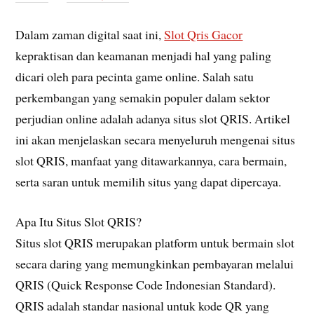
Dalam zaman digital saat ini,
Slot Qris Gacor
kepraktisan dan keamanan menjadi hal yang paling
dicari oleh para pecinta game online. Salah satu
perkembangan yang semakin populer dalam sektor
perjudian online adalah adanya situs slot QRIS. Artikel
ini akan menjelaskan secara menyeluruh mengenai situs
slot QRIS, manfaat yang ditawarkannya, cara bermain,
serta saran untuk memilih situs yang dapat dipercaya.
Apa Itu Situs Slot QRIS?
Situs slot QRIS merupakan platform untuk bermain slot
secara daring yang memungkinkan pembayaran melalui
QRIS (Quick Response Code Indonesian Standard).
QRIS adalah standar nasional untuk kode QR yang