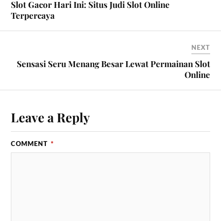
Slot Gacor Hari Ini: Situs Judi Slot Online
Terpercaya
NEXT
Sensasi Seru Menang Besar Lewat Permainan Slot
Online
Leave a Reply
COMMENT
*