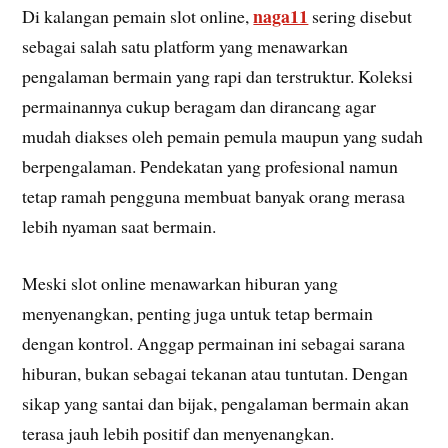
naga11
Di kalangan pemain slot online,
sering disebut
sebagai salah satu platform yang menawarkan
pengalaman bermain yang rapi dan terstruktur. Koleksi
permainannya cukup beragam dan dirancang agar
mudah diakses oleh pemain pemula maupun yang sudah
berpengalaman. Pendekatan yang profesional namun
tetap ramah pengguna membuat banyak orang merasa
lebih nyaman saat bermain.
Meski slot online menawarkan hiburan yang
menyenangkan, penting juga untuk tetap bermain
dengan kontrol. Anggap permainan ini sebagai sarana
hiburan, bukan sebagai tekanan atau tuntutan. Dengan
sikap yang santai dan bijak, pengalaman bermain akan
terasa jauh lebih positif dan menyenangkan.