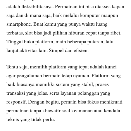
adalah fleksibilitasnya. Permainan ini bisa diakses kapan
saja dan di mana saja, baik melalui komputer maupun
smartphone. Buat kamu yang punya waktu luang
terbatas, slot bisa jadi pilihan hiburan cepat tanpa ribet.
Tinggal buka platform, main beberapa putaran, lalu
lanjut aktivitas lain. Simpel dan efisien.
Tentu saja, memilih platform yang tepat adalah kunci
agar pengalaman bermain tetap nyaman. Platform yang
baik biasanya memiliki sistem yang stabil, proses
transaksi yang jelas, serta layanan pelanggan yang
responsif. Dengan begitu, pemain bisa fokus menikmati
permainan tanpa khawatir soal keamanan atau kendala
teknis yang tidak perlu.