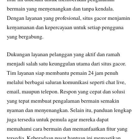
bermain yang menyenangkan dan tanpa kendala.
Dengan layanan yang profesional, situs gacor menjamin
kenyamanan dan kepercayaan untuk setiap pengguna
yang bergabung.
Dukungan layanan pelanggan yang aktif dan ramah
menjadi salah satu keunggulan utama dari situs gacor.
Tim layanan siap membantu pemain 24 jam penuh
melalui berbagai saluran komunikasi seperti chat live,
email, maupun telepon. Respon yang cepat dan solusi
yang tepat membuat pengalaman bermain semakin
nyaman dan menyenangkan. Selain itu, panduan lengkap
juga tersedia untuk pemula agar mereka dapat
memahami cara bermain dan memanfaatkan fitur yang
tersedia. Keberadaan pusat bantuan ini memastikan