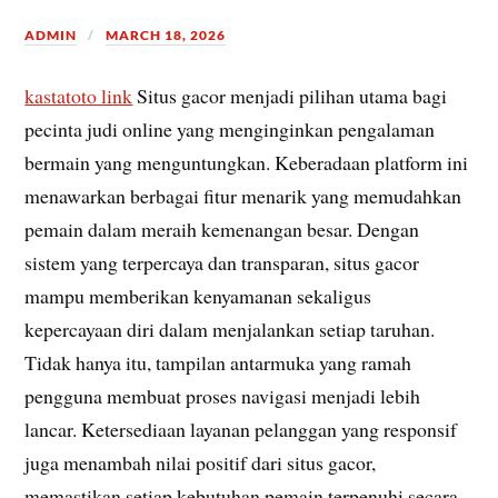
ADMIN
MARCH 18, 2026
kastatoto link
Situs gacor menjadi pilihan utama bagi
pecinta judi online yang menginginkan pengalaman
bermain yang menguntungkan. Keberadaan platform ini
menawarkan berbagai fitur menarik yang memudahkan
pemain dalam meraih kemenangan besar. Dengan
sistem yang terpercaya dan transparan, situs gacor
mampu memberikan kenyamanan sekaligus
kepercayaan diri dalam menjalankan setiap taruhan.
Tidak hanya itu, tampilan antarmuka yang ramah
pengguna membuat proses navigasi menjadi lebih
lancar. Ketersediaan layanan pelanggan yang responsif
juga menambah nilai positif dari situs gacor,
memastikan setiap kebutuhan pemain terpenuhi secara