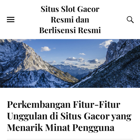
Situs Slot Gacor
Resmi dan
Berlisensi Resmi
Perkembangan Fitur-Fitur
Unggulan di Situs Gacor yang
Menarik Minat Pengguna