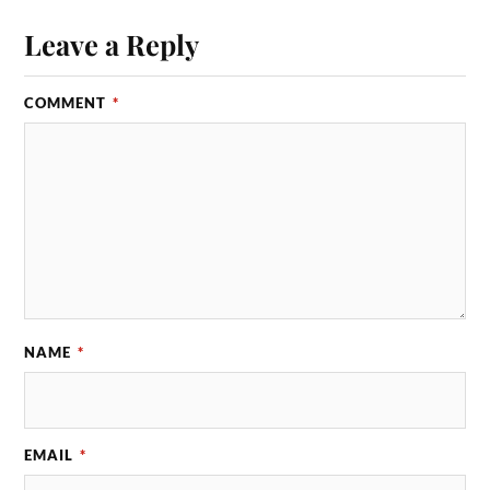
Leave a Reply
COMMENT
*
NAME
*
EMAIL
*