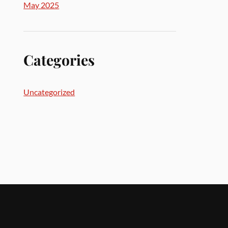
May 2025
Categories
Uncategorized