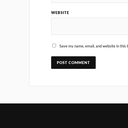
WEBSITE
Save my name, email, and website in this 