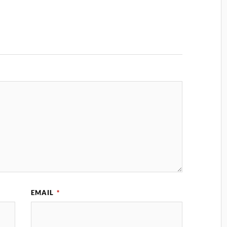
EMAIL
*