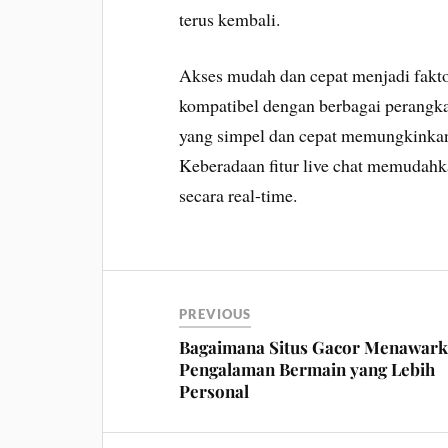
terus kembali.
Akses mudah dan cepat menjadi faktor 
kompatibel dengan berbagai perangkat
yang simpel dan cepat memungkinka
Keberadaan fitur live chat memudah
secara real-time.
PREVIOUS
Bagaimana Situs Gacor Menawar
Pengalaman Bermain yang Lebih
Personal