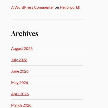
A WordPress Commenter
on
Hello world!
Archives
August 2026
July 2026
June 2026
May 2026
April 2026
March 2026