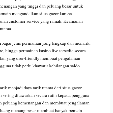
kemenangan yang tinggi dan peluang besar untuk
pemain mengandalkan situs gacor karena
yanan customer service yang ramah. Keamanan
 utama.
erbagai jenis permainan yang lengkap dan menarik.
ine, hingga permainan kasino live tersedia secara
mpilan yang user-friendly membuat pengalaman
guna tidak perlu khawatir kehilangan saldo
ik menjadi daya tarik utama dari situs gacor.
in sering ditawarkan secara rutin kepada pengguna
kan peluang kemenangan dan membuat pengalaman
luang menang besar membuat banyak pemain