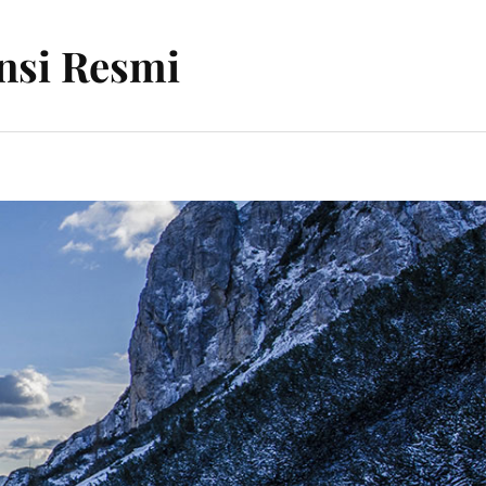
ensi Resmi