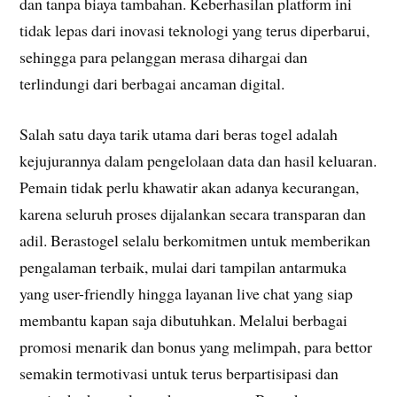
dan tanpa biaya tambahan. Keberhasilan platform ini
tidak lepas dari inovasi teknologi yang terus diperbarui,
sehingga para pelanggan merasa dihargai dan
terlindungi dari berbagai ancaman digital.
Salah satu daya tarik utama dari beras togel adalah
kejujurannya dalam pengelolaan data dan hasil keluaran.
Pemain tidak perlu khawatir akan adanya kecurangan,
karena seluruh proses dijalankan secara transparan dan
adil. Berastogel selalu berkomitmen untuk memberikan
pengalaman terbaik, mulai dari tampilan antarmuka
yang user-friendly hingga layanan live chat yang siap
membantu kapan saja dibutuhkan. Melalui berbagai
promosi menarik dan bonus yang melimpah, para bettor
semakin termotivasi untuk terus berpartisipasi dan