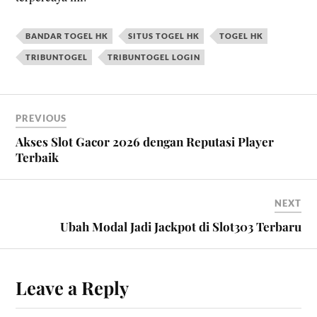
BANDAR TOGEL HK
SITUS TOGEL HK
TOGEL HK
TRIBUNTOGEL
TRIBUNTOGEL LOGIN
PREVIOUS
Akses Slot Gacor 2026 dengan Reputasi Player
Terbaik
NEXT
Ubah Modal Jadi Jackpot di Slot303 Terbaru
Leave a Reply