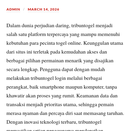
ADMIN
MARCH 14, 2026
Dalam dunia perjudian daring, tribuntogel menjadi
salah satu platform terpercaya yang mampu memenuhi
kebutuhan para pecinta togel online. Keunggulan utama
dari situs ini terletak pada kemudahan akses dan
berbagai pilihan permainan menarik yang disajikan
secara lengkap. Pengguna dapat dengan mudah
melakukan tribuntogel login melalui berbagai
perangkat, baik smartphone maupun komputer, tanpa
khawatir akan proses yang rumit. Keamanan data dan
transaksi menjadi prioritas utama, sehingga pemain
merasa nyaman dan percaya diri saat memasang taruhan.
Dengan inovasi teknologi terbaru, tribuntogel
memastikan setiap penggunanya mendapatkan