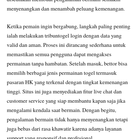
menyenangkan dan menambah peluang kemenangan.
Ketika pemain ingin bergabung, langkah paling penting
ialah melakukan tribuntogel login dengan data yang
valid dan aman. Proses ini dirancang sederhana untuk
memastikan semua pengguna dapat mengakses
permainan tanpa hambatan. Setelah masuk, bettor bisa
memilih berbagai jenis permainan togel termasuk
pasaran HK yang terkenal dengan tingkat kemenangan
tinggi. Situs ini juga menyediakan fitur live chat dan
customer service yang siap membantu kapan saja jika
mengalami kendala saat bermain. Dengan begitu,
pengalaman bermain tidak hanya menyenangkan tetapi
juga bebas dari rasa khawatir karena adanya layanan
support yang responsif dan profesional.