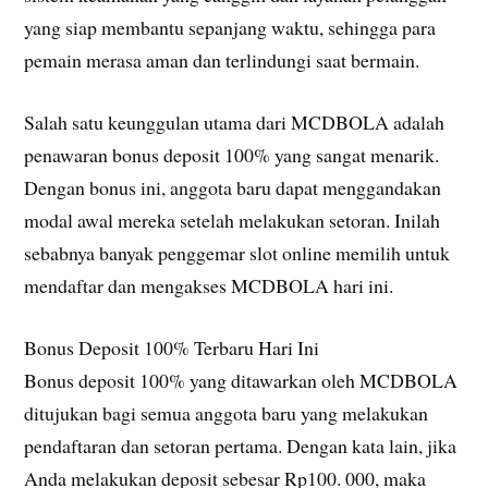
yang siap membantu sepanjang waktu, sehingga para
pemain merasa aman dan terlindungi saat bermain.
Salah satu keunggulan utama dari MCDBOLA adalah
penawaran bonus deposit 100% yang sangat menarik.
Dengan bonus ini, anggota baru dapat menggandakan
modal awal mereka setelah melakukan setoran. Inilah
sebabnya banyak penggemar slot online memilih untuk
mendaftar dan mengakses MCDBOLA hari ini.
Bonus Deposit 100% Terbaru Hari Ini
Bonus deposit 100% yang ditawarkan oleh MCDBOLA
ditujukan bagi semua anggota baru yang melakukan
pendaftaran dan setoran pertama. Dengan kata lain, jika
Anda melakukan deposit sebesar Rp100. 000, maka