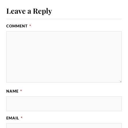
Leave a Reply
COMMENT
*
NAME
*
EMAIL
*