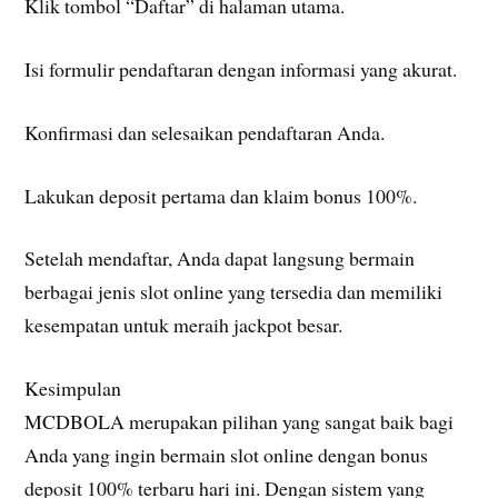
Klik tombol “Daftar” di halaman utama.
Isi formulir pendaftaran dengan informasi yang akurat.
Konfirmasi dan selesaikan pendaftaran Anda.
Lakukan deposit pertama dan klaim bonus 100%.
Setelah mendaftar, Anda dapat langsung bermain
berbagai jenis slot online yang tersedia dan memiliki
kesempatan untuk meraih jackpot besar.
Kesimpulan
MCDBOLA merupakan pilihan yang sangat baik bagi
Anda yang ingin bermain slot online dengan bonus
deposit 100% terbaru hari ini. Dengan sistem yang