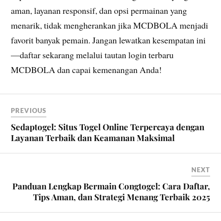
aman, layanan responsif, dan opsi permainan yang
menarik, tidak mengherankan jika MCDBOLA menjadi
favorit banyak pemain. Jangan lewatkan kesempatan ini
—daftar sekarang melalui tautan login terbaru
MCDBOLA dan capai kemenangan Anda!
PREVIOUS
Sedaptogel: Situs Togel Online Terpercaya dengan
Layanan Terbaik dan Keamanan Maksimal
NEXT
Panduan Lengkap Bermain Congtogel: Cara Daftar,
Tips Aman, dan Strategi Menang Terbaik 2025