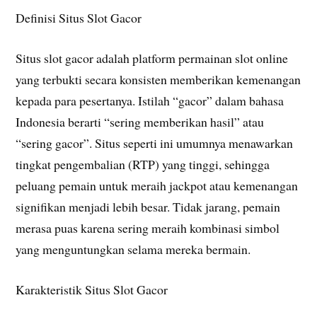
Definisi Situs Slot Gacor
Situs slot gacor adalah platform permainan slot online
yang terbukti secara konsisten memberikan kemenangan
kepada para pesertanya. Istilah “gacor” dalam bahasa
Indonesia berarti “sering memberikan hasil” atau
“sering gacor”. Situs seperti ini umumnya menawarkan
tingkat pengembalian (RTP) yang tinggi, sehingga
peluang pemain untuk meraih jackpot atau kemenangan
signifikan menjadi lebih besar. Tidak jarang, pemain
merasa puas karena sering meraih kombinasi simbol
yang menguntungkan selama mereka bermain.
Karakteristik Situs Slot Gacor