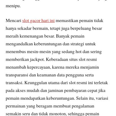
menipu.
Mencari
slot gacor hari ini
memastikan pemain tidak
hanya sekadar bermain, tetapi juga berpeluang besar
meraih kemenangan besar. Banyak pemain
mengandalkan keberuntungan dan strategi untuk
menembus mesin-mesin yang sedang hot dan sering
memberikan jackpot. Keberadaan situs slot resmi
menambah kepercayaan, karena mereka menjamin
transparansi dan keamanan data pengguna serta
transaksi. Keunggulan utama dari slot resmi ini terletak
pada akses mudah dan jaminan pembayaran cepat jika
pemain mendapatkan keberuntungan. Selain itu, variasi
permainan yang beragam membuat pengalaman
semakin seru dan tidak monoton, sehingga pemain