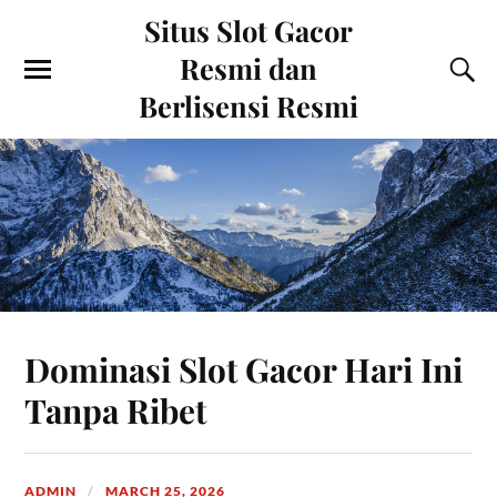
Situs Slot Gacor
Resmi dan
Berlisensi Resmi
Dominasi Slot Gacor Hari Ini
Tanpa Ribet
ADMIN
MARCH 25, 2026