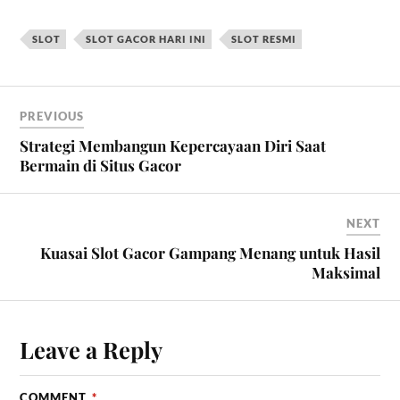
SLOT
SLOT GACOR HARI INI
SLOT RESMI
PREVIOUS
Strategi Membangun Kepercayaan Diri Saat
Bermain di Situs Gacor
NEXT
Kuasai Slot Gacor Gampang Menang untuk Hasil
Maksimal
Leave a Reply
COMMENT
*