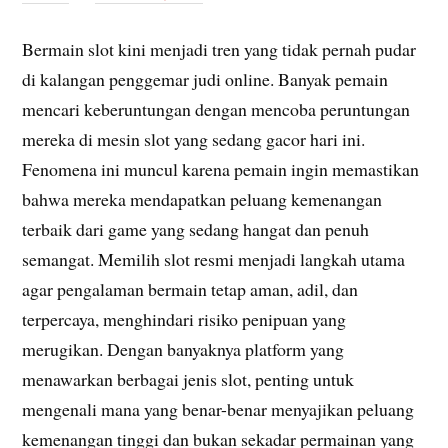
Bermain slot kini menjadi tren yang tidak pernah pudar
di kalangan penggemar judi online. Banyak pemain
mencari keberuntungan dengan mencoba peruntungan
mereka di mesin slot yang sedang gacor hari ini.
Fenomena ini muncul karena pemain ingin memastikan
bahwa mereka mendapatkan peluang kemenangan
terbaik dari game yang sedang hangat dan penuh
semangat. Memilih slot resmi menjadi langkah utama
agar pengalaman bermain tetap aman, adil, dan
terpercaya, menghindari risiko penipuan yang
merugikan. Dengan banyaknya platform yang
menawarkan berbagai jenis slot, penting untuk
mengenali mana yang benar-benar menyajikan peluang
kemenangan tinggi dan bukan sekadar permainan yang