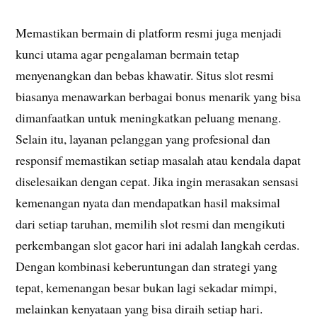
Memastikan bermain di platform resmi juga menjadi
kunci utama agar pengalaman bermain tetap
menyenangkan dan bebas khawatir. Situs slot resmi
biasanya menawarkan berbagai bonus menarik yang bisa
dimanfaatkan untuk meningkatkan peluang menang.
Selain itu, layanan pelanggan yang profesional dan
responsif memastikan setiap masalah atau kendala dapat
diselesaikan dengan cepat. Jika ingin merasakan sensasi
kemenangan nyata dan mendapatkan hasil maksimal
dari setiap taruhan, memilih slot resmi dan mengikuti
perkembangan slot gacor hari ini adalah langkah cerdas.
Dengan kombinasi keberuntungan dan strategi yang
tepat, kemenangan besar bukan lagi sekadar mimpi,
melainkan kenyataan yang bisa diraih setiap hari.