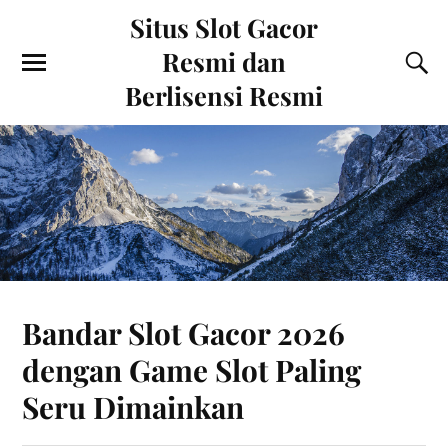
Situs Slot Gacor
Resmi dan
Berlisensi Resmi
Bandar Slot Gacor 2026
dengan Game Slot Paling
Seru Dimainkan