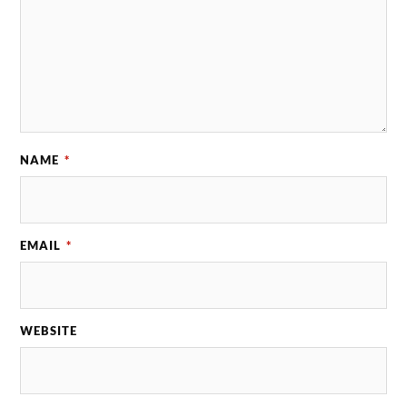
NAME
*
EMAIL
*
WEBSITE