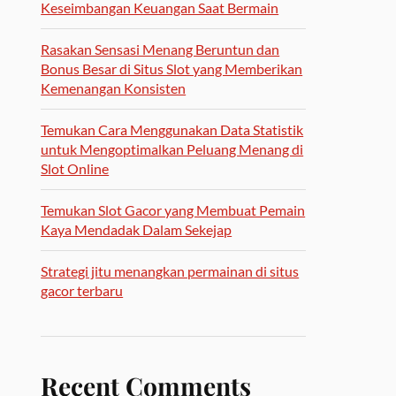
Keseimbangan Keuangan Saat Bermain
Rasakan Sensasi Menang Beruntun dan
Bonus Besar di Situs Slot yang Memberikan
Kemenangan Konsisten
Temukan Cara Menggunakan Data Statistik
untuk Mengoptimalkan Peluang Menang di
Slot Online
Temukan Slot Gacor yang Membuat Pemain
Kaya Mendadak Dalam Sekejap
Strategi jitu menangkan permainan di situs
gacor terbaru
Recent Comments