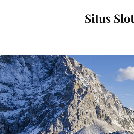
Situs Slo