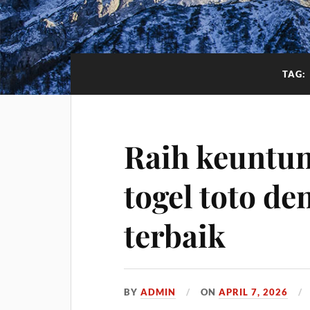
TAG:
Raih keuntun
togel toto de
terbaik
BY
ADMIN
ON
APRIL 7, 2026