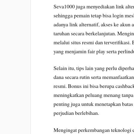
Seva1000 juga menyediakan link alter
sehingga pemain tetap bisa login mes
adanya link alternatif, akses ke akun
taruhan secara berkelanjutan. Mengin
melalui situs resmi dan terverifikasi.
yang menjamin fair play serta perlin
Selain itu, tips lain yang perlu dipe
dana secara rutin serta memanfaatkan
resmi. Bonus ini bisa berupa cashbac
meningkatkan peluang menang tanpa 
penting juga untuk menetapkan batas
perjudian berlebihan.
Mengingat perkembangan teknologi d