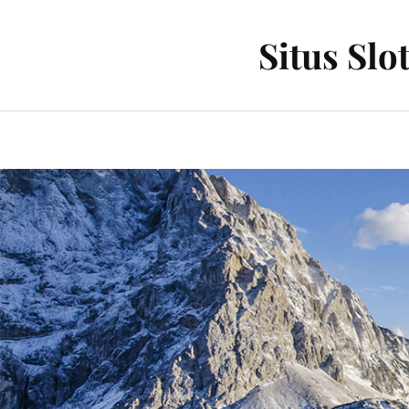
Situs Slo