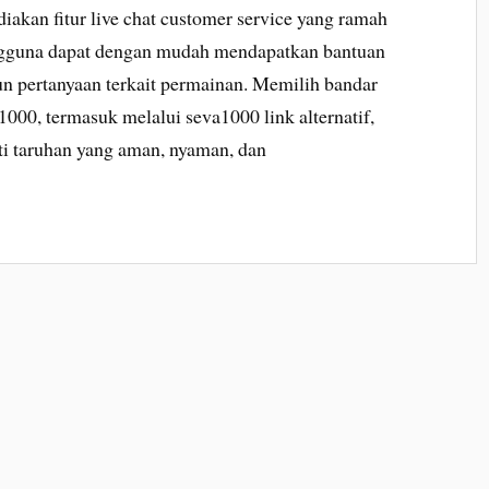
akan fitur live chat customer service yang ramah
ngguna dapat dengan mudah mendapatkan bantuan
n pertanyaan terkait permainan. Memilih bandar
a1000, termasuk melalui seva1000 link alternatif,
ti taruhan yang aman, nyaman, dan