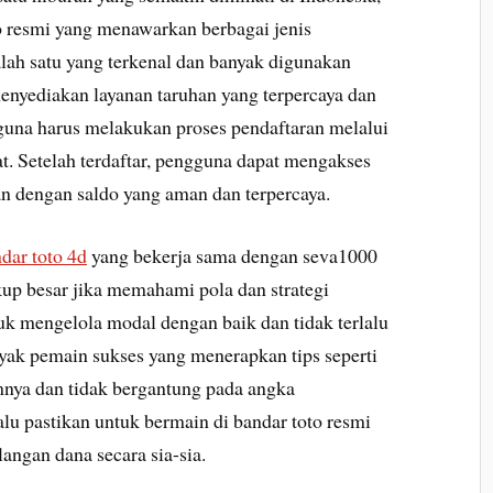
o resmi yang menawarkan berbagai jenis
lah satu yang terkenal dan banyak digunakan
enyediakan layanan taruhan yang terpercaya dan
una harus melakukan proses pendaftaran melalui
t. Setelah terdaftar, pengguna dapat mengakses
n dengan saldo yang aman dan terpercaya.
dar toto 4d
yang bekerja sama dengan seva1000
p besar jika memahami pola dan strategi
uk mengelola modal dengan baik dan tidak terlalu
ak pemain sukses yang menerapkan tips seperti
mnya dan tidak bergantung pada angka
alu pastikan untuk bermain di bandar toto resmi
langan dana secara sia-sia.