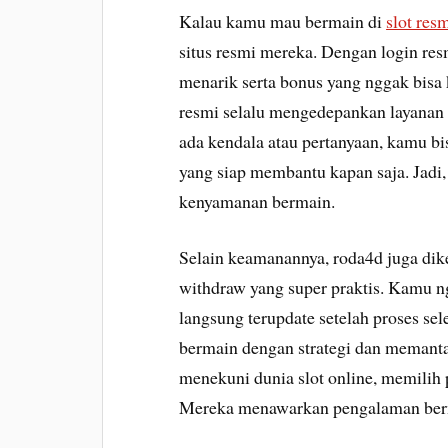
Kalau kamu mau bermain di
slot res
situs resmi mereka. Dengan login re
menarik serta bonus yang nggak bisa
resmi selalu mengedepankan layanan 
ada kendala atau pertanyaan, kamu b
yang siap membantu kapan saja. Jadi,
kenyamanan bermain.
Selain keamanannya, roda4d juga dike
withdraw yang super praktis. Kamu n
langsung terupdate setelah proses sel
bermain dengan strategi dan memantau
menekuni dunia slot online, memilih 
Mereka menawarkan pengalaman berma