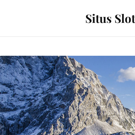
Situs Slo