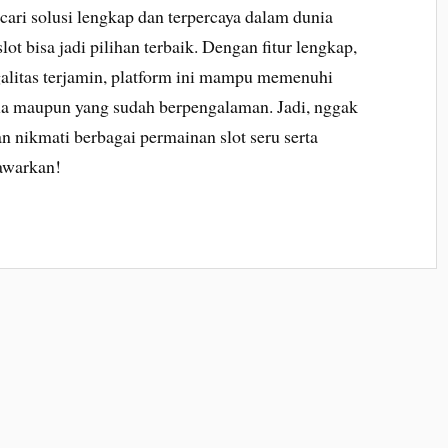
ari solusi lengkap dan terpercaya dalam dunia
lot bisa jadi pilihan terbaik. Dengan fitur lengkap,
egalitas terjamin, platform ini mampu memenuhi
a maupun yang sudah berpengalaman. Jadi, nggak
an nikmati berbagai permainan slot seru serta
awarkan!