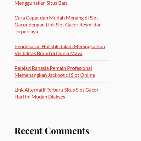
Menggunakan Situs Baru
Cara Cepat dan Mudah Menang di Slot
Gacor dengan Link Slot Gacor Resmi dan
Terpercaya
Pendekatan Holistik dalam Meningkatkan
Visibilitas Brand di Dunia Maya
Pelajari Rahasia Pemain Profesional
Memenangkan Jackpot di Slot Online
Link Alternatif Terbaru Situs Slot Gacor
Hari Ini Mudah Diakses
Recent Comments