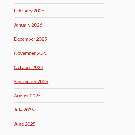
February 2026
January 2026
December 2025
November 2025
October 2025
September 2025
August 2025
July 2025
June 2025