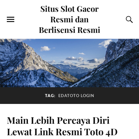
Situs Slot Gacor
Resmi dan
Berlisensi Resmi
TAG:
EDATOTO LOGIN
Main Lebih Percaya Diri
Lewat Link Resmi Toto 4D