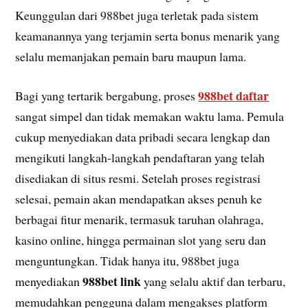
Keunggulan dari 988bet juga terletak pada sistem
keamanannya yang terjamin serta bonus menarik yang
selalu memanjakan pemain baru maupun lama.
988bet daftar
Bagi yang tertarik bergabung, proses
sangat simpel dan tidak memakan waktu lama. Pemula
cukup menyediakan data pribadi secara lengkap dan
mengikuti langkah-langkah pendaftaran yang telah
disediakan di situs resmi. Setelah proses registrasi
selesai, pemain akan mendapatkan akses penuh ke
berbagai fitur menarik, termasuk taruhan olahraga,
kasino online, hingga permainan slot yang seru dan
menguntungkan. Tidak hanya itu, 988bet juga
988bet link
menyediakan
yang selalu aktif dan terbaru,
memudahkan pengguna dalam mengakses platform